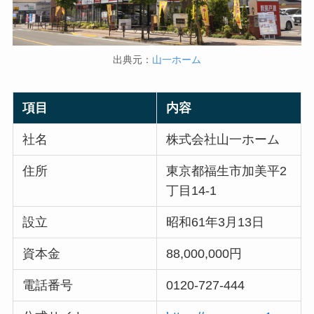
出典元：
山一ホーム
項目
内容
社名
株式会社山一ホーム
住所
東京都福生市加美平2
丁目14-1
設立
昭和61年3月13日
資本金
88,000,000円
電話番号
0120-727-444