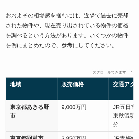
おおよその相場感を掴むには、近隣で過去に売却
された物件や、現在売り出されている物件の価格
を調べるという方法があります。いくつかの物件
を例にまとめたので、参考にしてください。
スクロールできます
地域
販売価格
交通アク
東京都あきる野
9,000万円
JR五日市
市
東秋留駅 
分
東京都羽村市
3,850万円
JR青梅線